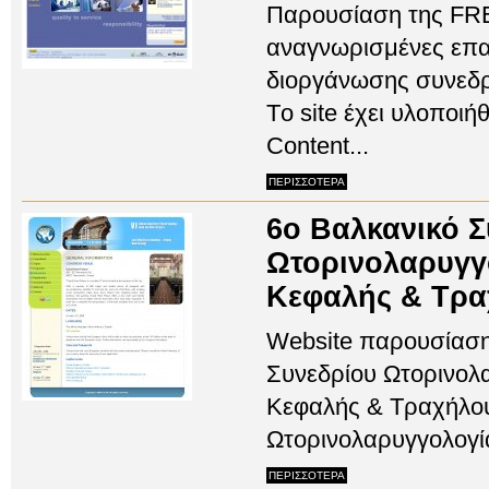
Παρουσίαση της FREI
αναγνωρισμένες επαγ
διοργάνωσης συνεδρ
Tο site έχει υλοποι
Content...
ΠΕΡΙΣΣΟΤΕΡΑ
6ο Βαλκανικό Σ
Ωτορινολαρυγγ
Κεφαλής & Τρ
Website παρουσίαση
Συνεδρίου Ωτορινολ
Κεφαλής & Τραχήλου
Ωτορινολαρυγγολογία 
ΠΕΡΙΣΣΟΤΕΡΑ