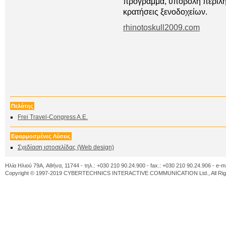
πρόγραμμα, υποβολή περιλή
κρατήσεις ξενοδοχείων.
rhinotoskull2009.com
Πελάτης
Frei Travel-Congress A.E.
Εφαρμοσμένες Λύσεις
Σχεδίαση ιστοσελίδας (Web design)
Ηλία Ηλιού 79A, Αθήνα, 11744 - τηλ.: +030 210 90.24.900 - fax.: +030 210 90.24.906 - e-m
Copyright © 1997-2019 CYBERTECHNICS INTERACTIVE COMMUNICATION Ltd., All Righ