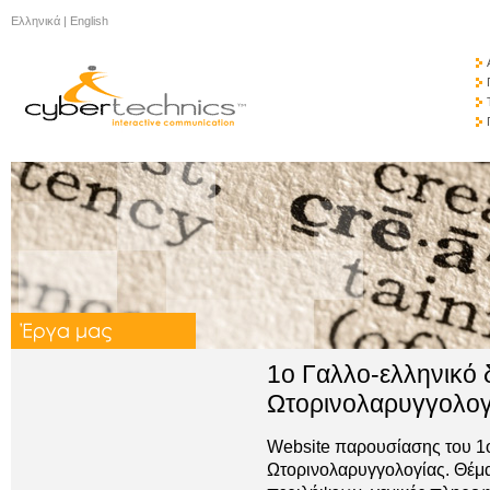
Ελληνικά
|
English
1o Γαλλο-ελληνικό 
Ωτορινολαρυγγολογί
Website παρουσίασης του 1ο
Ωτορινολαρυγγολογίας. Θέμ