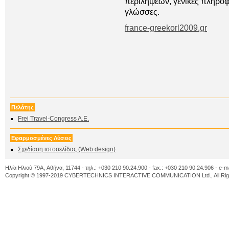
περιλήψεων, γενικές πληροφο
γλώσσες.
france-greekorl2009.gr
Πελάτης
Frei Travel-Congress A.E.
Εφαρμοσμένες Λύσεις
Σχεδίαση ιστοσελίδας (Web design)
Ηλία Ηλιού 79A, Αθήνα, 11744 - τηλ.: +030 210 90.24.900 - fax.: +030 210 90.24.906 - e-m
Copyright © 1997-2019 CYBERTECHNICS INTERACTIVE COMMUNICATION Ltd., All Righ