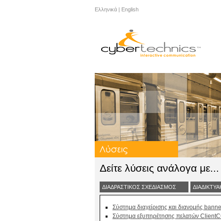
Ελληνικά
|
English
Δείτε λύσεις ανάλογα με...
ΔΙΑΔΡΑΣΤΙΚΟΣ ΣΧΕΔΙΑΣΜΟΣ
ΔΙΑΔΙΚΤΥ
Σύστημα διαχείρισης και διανομής bann
Σύστημα εξυπηρέτησης πελατών Clie