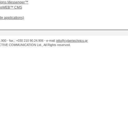
paigns Messenger™
odusWEB™ CMS
e applications)
.900 - fax.: +030 210 90.24.906 - e-mail:
info@cybertechnics.gr
IVE COMMUNICATION Ltd., All Rights reserved.