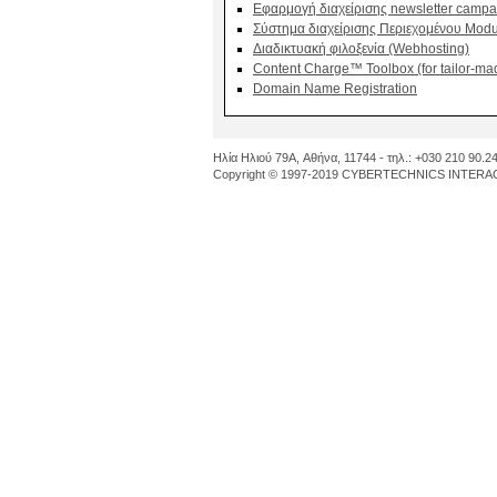
Εφαρμογή διαχείρισης newsletter cam
Σύστημα διαχείρισης Περιεχομένου M
Διαδικτυακή φιλοξενία (Webhosting)
Content Charge™ Toolbox (for tailor-mad
Domain Name Registration
Ηλία Ηλιού 79A, Αθήνα, 11744 - τηλ.: +030 210 90.24
Copyright © 1997-2019 CYBERTECHNICS INTERACT