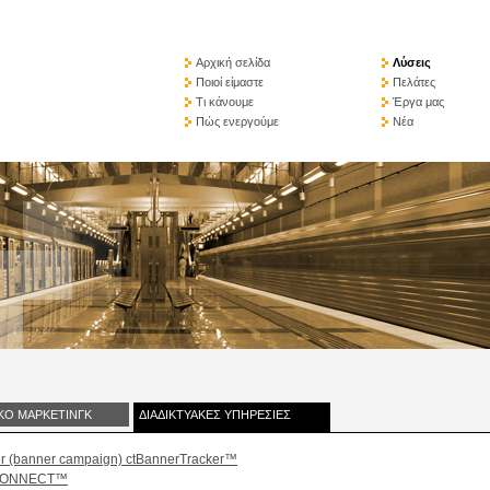
Αρχική σελίδα
Λύσεις
Ποιοί είμαστε
Πελάτες
Τι κάνουμε
Έργα μας
Πώς ενεργούμε
Νέα
ΑΚΟ ΜΑΡΚΕΤΙΝΓΚ
ΔΙΑΔΙΚΤΥΑΚΕΣ ΥΠΗΡΕΣΙΕΣ
er (banner campaign) ctBannerTracker™
ntCONNECT™