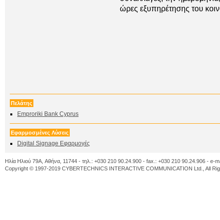
ώρες εξυπηρέτησης του κοιν
Πελάτης
Emproriki Bank Cyprus
Εφαρμοσμένες Λύσεις
Digital Signage Εφαρμογές
Ηλία Ηλιού 79A, Αθήνα, 11744 - τηλ.: +030 210 90.24.900 - fax.: +030 210 90.24.906 - e-m
Copyright © 1997-2019 CYBERTECHNICS INTERACTIVE COMMUNICATION Ltd., All Righ