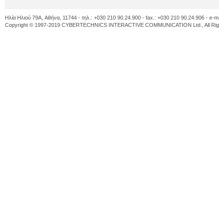
Ηλία Ηλιού 79A, Αθήνα, 11744 - τηλ.: +030 210 90.24.900 - fax.: +030 210 90.24.906 - e-m
Copyright © 1997-2019 CYBERTECHNICS INTERACTIVE COMMUNICATION Ltd., All Righ