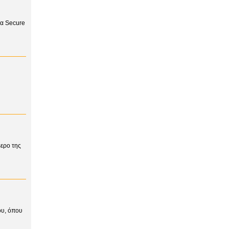
ια Secure
βερο της
ου, όπου