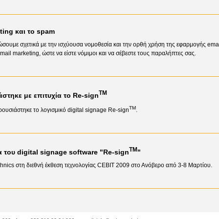
ting και το spam
ώσουμε σχετικά με την ισχύουσα νομοθεσία και την ορθή χρήση της εφαρμογής ema
ail marketing, ώστε να είστε νόμιμοι και να σέβεστε τους παραλήπτες σας.
TM
στηκε με επιτυχία το Re-sign
TM
υσιάστηκε το λογισμικό digital signage Re-sign
.
TM
 του digital signage software "Re-sign
"
chnics στη διεθνή έκθεση τεχνολογίας CEBIT 2009 στο Ανόβερο από 3-8 Μαρτίου.