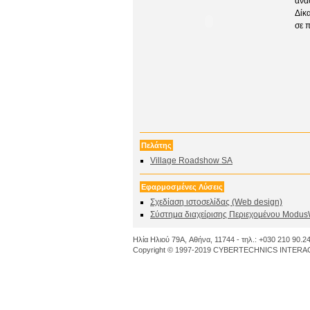
ανα
Δίκ
σε 
Πελάτης
Village Roadshow SA
Εφαρμοσμένες Λύσεις
Σχεδίαση ιστοσελίδας (Web design)
Σύστημα διαχείρισης Περιεχομένου Mo
Ηλία Ηλιού 79A, Αθήνα, 11744 - τηλ.: +030 210 90.24
Copyright © 1997-2019 CYBERTECHNICS INTERACT