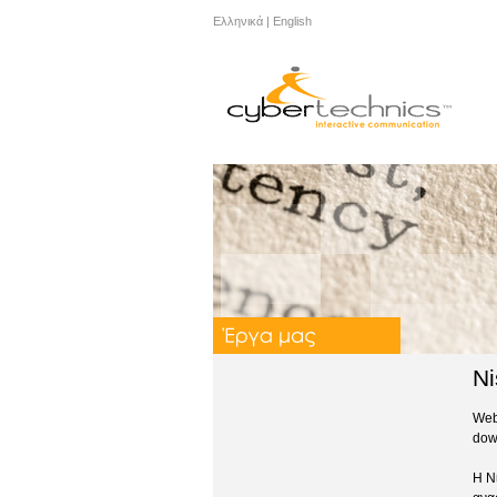
Ελληνικά
|
English
Ni
Web
down
H Ν