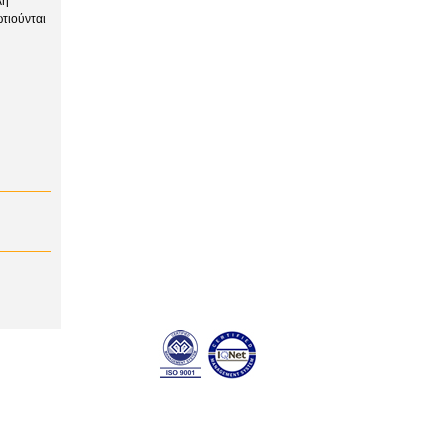
λή
ωτιούνται