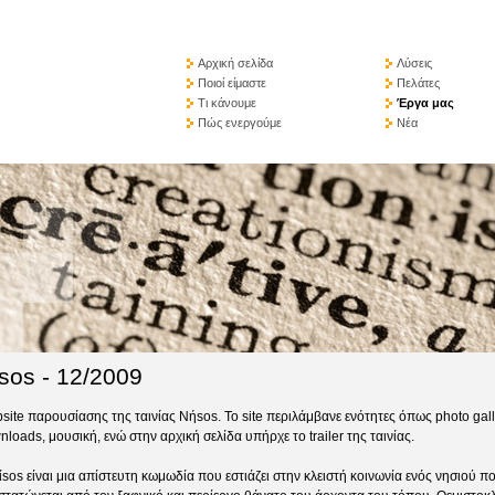
Αρχική σελίδα
Λύσεις
Ποιοί είμαστε
Πελάτες
Τι κάνουμε
Έργα μας
Πώς ενεργούμε
Νέα
sos - 12/2009
site παρουσίασης της ταινίας Νήsos. Το site περιλάμβανε ενότητες όπως photo gall
loads, μουσική, ενώ στην αρχική σελίδα υπήρχε το trailer της ταινίας.
ίsos είναι μια απίστευτη κωμωδία που εστιάζει στην κλειστή κοινωνία ενός νησιού π