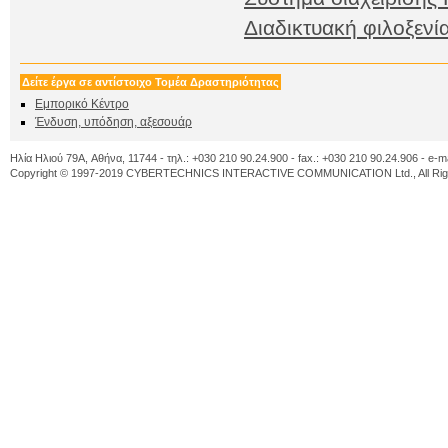
Διαδικτυακή φιλοξενί
Δείτε έργα σε αντίστοιχο Τομέα Δραστηριότητας
Εμπορικό Κέντρο
Ένδυση, υπόδηση, αξεσουάρ
Ηλία Ηλιού 79A, Αθήνα, 11744 - τηλ.: +030 210 90.24.900 - fax.: +030 210 90.24.906 - e-m
Copyright © 1997-2019 CYBERTECHNICS INTERACTIVE COMMUNICATION Ltd., All Righ