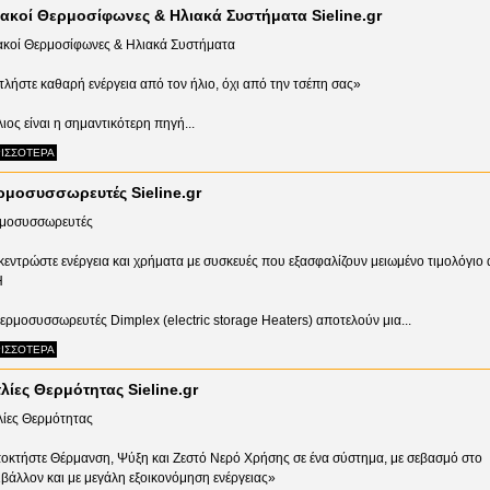
ιακοί Θερμοσίφωνες & Ηλιακά Συστήματα Sieline.gr
ακοί Θερμοσίφωνες & Ηλιακά Συστήματα
τλήστε καθαρή ενέργεια από τον ήλιο, όχι από την τσέπη σας»
ιος είναι η σημαντικότερη πηγή...
ΙΣΣΟΤΕΡΑ
ρμοσυσσωρευτές Sieline.gr
μοσυσσωρευτές
κεντρώστε ενέργεια και χρήματα με συσκευές που εξασφαλίζουν μειωμένο τιμολόγιο 
Η
θερμοσυσσωρευτές Dimplex (electric storage Heaters) αποτελούν μια...
ΙΣΣΟΤΕΡΑ
λίες Θερμότητας Sieline.gr
λίες Θερμότητας
οκτήστε Θέρμανση, Ψύξη και Ζεστό Νερό Χρήσης σε ένα σύστημα, με σεβασμό στο
ιβάλλον και με μεγάλη εξοικονόμηση ενέργειας»