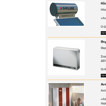
Ηλ
Ηλι
«Αν
Ο ήλ
ΠΕΡ
Θε
Θερ
Συγ
ΔΕ
Οι 
ΠΕΡ
Αντ
Αντ
«Απ
περ