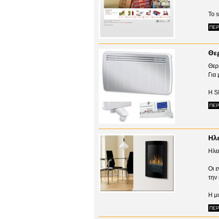
To s
ΠΕΡ
Θε
Θερ
Για
Η S
ΠΕΡ
Ηλε
Ηλε
Οι 
την 
Η μ
ΠΕΡ