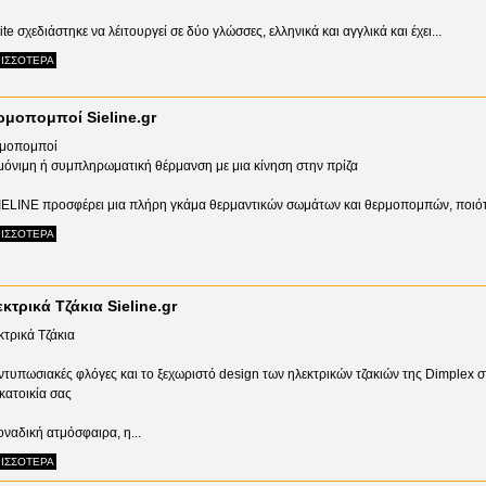
ite σχεδιάστηκε να λέιτουργεί σε δύο γλώσσες, ελληνικά και αγγλικά και έχει...
ΙΣΣΟΤΕΡΑ
ρμοπομποί Sieline.gr
μοπομποί
 μόνιμη ή συμπληρωματική θέρμανση με μια κίνηση στην πρίζα
IELINE προσφέρει μια πλήρη γκάμα θερμαντικών σωμάτων και θερμοπομπών, ποιότ
ΙΣΣΟΤΕΡΑ
κτρικά Τζάκια Sieline.gr
κτρικά Τζάκια
εντυπωσιακές φλόγες και το ξεχωριστό design των ηλεκτρικών τζακιών της Dimplex σ
κατοικία σας
οναδική ατμόσφαιρα, η...
ΙΣΣΟΤΕΡΑ