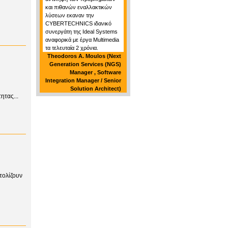
και πιθανών εναλλακτικών
λύσεων εκαναν την
CYBERTECHNICS ιδανικό
συνεργάτη της Ideal Systems
αναφορικά με έργα Multimedia
τα τελευταία 2 χρόνια.
Theodoros A. Moulos (Next
Generation Services (NGS)
Manager , Software
Integration Manager / Senior
Solution Architect)
ητας...
τολίζουν