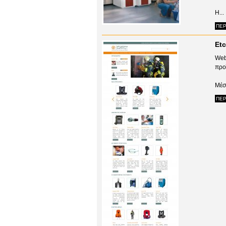
Η...
ΠΕΡ
Etc
Web
προ
Μέσα
ΠΕΡ