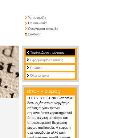
Υποστήριξη
Επικοινωνία
Οικονομικά στοιχεία
Σύνδεση
Τομέας Δραστηριότητας
Εφαρμοσμένες Λύσεις
Πελάτες
Όλα τα έργα
H CYBERTECHNICS αποτελεί
έναν αξιόπιστο συνεργάτη ο
οποίος συγκεντρώνει
σημαντικότατα χαρακτηριστικά
όπως τεχνική αρτιότητα και
αποτελεσματική διαχείριση
έργων multimedia. H έμφαση
στα παραδοτέα αλλά και η
αντίληψη των προβλημάτων