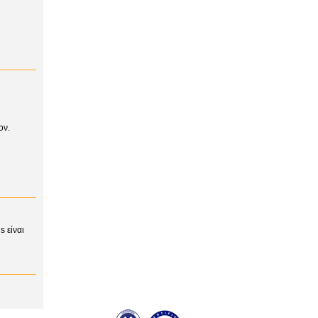
ον.
 είναι