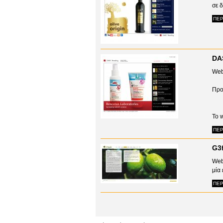
σε δ
ΠΕΡ
DA
Web
Προ
To w
ΠΕΡ
G3
Web
μία 
ΠΕΡ