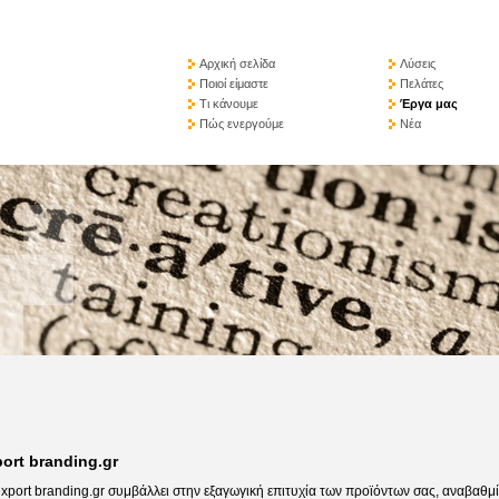
Αρχική σελίδα
Λύσεις
Ποιοί είμαστε
Πελάτες
Τι κάνουμε
Έργα μας
Πώς ενεργούμε
Νέα
ort branding.gr
export branding.gr συμβάλλει στην εξαγωγική επιτυχία των προϊόντων σας, αναβαθμί