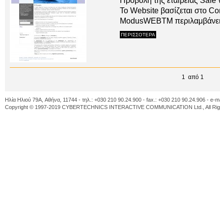
Προβολή της εταιρείας Safe 
To Website βασίζεται στο 
ModusWEBTM περιλαμβάνει φ
ΠΕΡΙΣΣΟΤΕΡΑ
1 από 1
Ηλία Ηλιού 79A, Αθήνα, 11744 - τηλ.: +030 210 90.24.900 - fax.: +030 210 90.24.906 - e-m
Copyright © 1997-2019 CYBERTECHNICS INTERACTIVE COMMUNICATION Ltd., All Righ