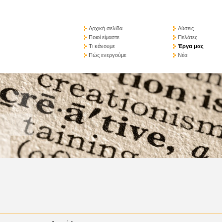
Αρχική σελίδα
Λύσεις
Ποιοί είμαστε
Πελάτες
Τι κάνουμε
Έργα μας
Πώς ενεργούμε
Νέα