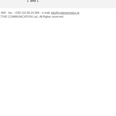
1 από 1
.900 - fax.: +030 210 90.24.906 - e-mail:
info@cybertechnics.gr
IVE COMMUNICATION Ltd., All Rights reserved.