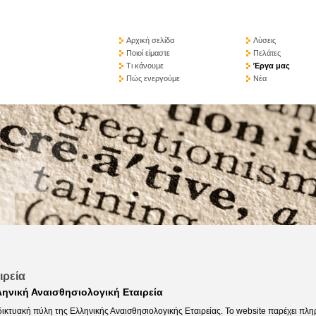
Αρχική σελίδα
Λύσεις
Ποιοί είμαστε
Πελάτες
Τι κάνουμε
Έργα μας
Πώς ενεργούμε
Νέα
ιρεία
ληνική Αναισθησιολογική Εταιρεία
δικτυακή πύλη της Ελληνικής Αναισθησιολογικής Εταιρείας. To website παρέχει πλ