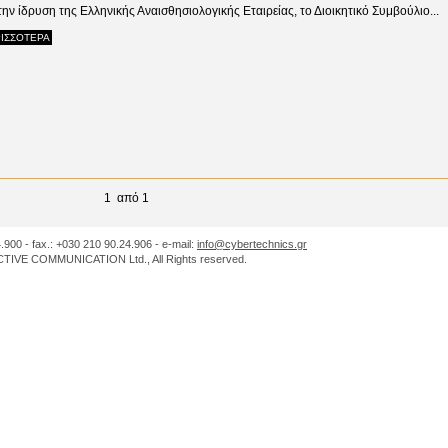
την ίδρυση της Ελληνικής Αναισθησιολογικής Εταιρείας, το Διοικητικό Συμβούλιο...
ΙΣΣΟΤΕΡΑ
1 από 1
.900 - fax.: +030 210 90.24.906 - e-mail:
info@cybertechnics.gr
IVE COMMUNICATION Ltd., All Rights reserved.