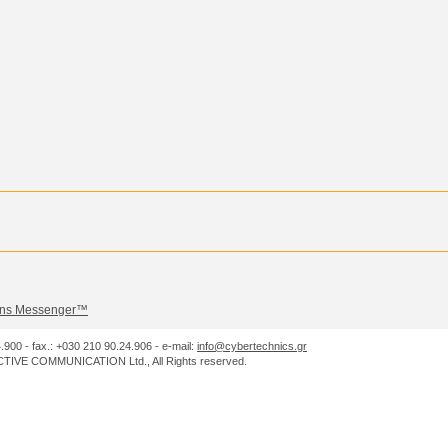
igns Messenger™
.900 - fax.: +030 210 90.24.906 - e-mail:
info@cybertechnics.gr
IVE COMMUNICATION Ltd., All Rights reserved.