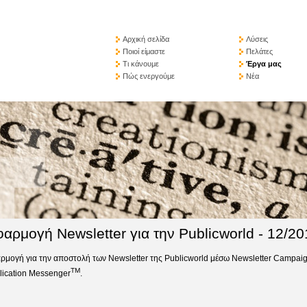
Αρχική σελίδα
Λύσεις
Ποιοί είμαστε
Πελάτες
Τι κάνουμε
Έργα μας
Πώς ενεργούμε
Νέα
αρμογή Newsletter για την Publicworld - 12/20
ρμογή για την αποστολή των Newsletter της Publicworld μέσω Newsletter Campai
TM
lication Messenger
.