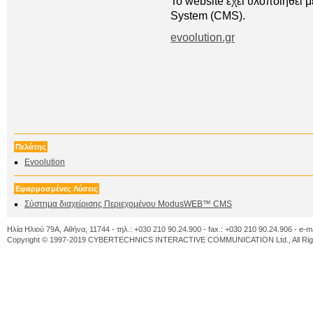
To website έχει υλοποιήθει
System (CMS).
evoolution.gr
Πελάτης
Evoolution
Εφαρμοσμένες Λύσεις
Σύστημα διαχείρισης Περιεχομένου ModusWEB™ CMS
Ηλία Ηλιού 79A, Αθήνα, 11744 - τηλ.: +030 210 90.24.900 - fax.: +030 210 90.24.906 - e-m
Copyright © 1997-2019 CYBERTECHNICS INTERACTIVE COMMUNICATION Ltd., All Righ