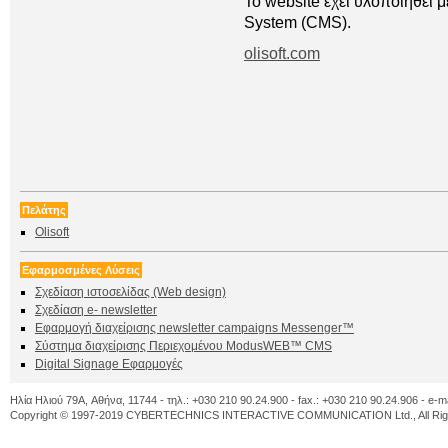
To website έχει υλοποιήθει
System (CMS).
olisoft.com
Πελάτης
Olisoft
Εφαρμοσμένες Λύσεις
Σχεδίαση ιστοσελίδας (Web design)
Σχεδίαση e- newsletter
Εφαρμογή διαχείρισης newsletter campaigns Messenger™
Σύστημα διαχείρισης Περιεχομένου ModusWEB™ CMS
Digital Signage Εφαρμογές
Ηλία Ηλιού 79A, Αθήνα, 11744 - τηλ.: +030 210 90.24.900 - fax.: +030 210 90.24.906 - e-m
Copyright © 1997-2019 CYBERTECHNICS INTERACTIVE COMMUNICATION Ltd., All Righ