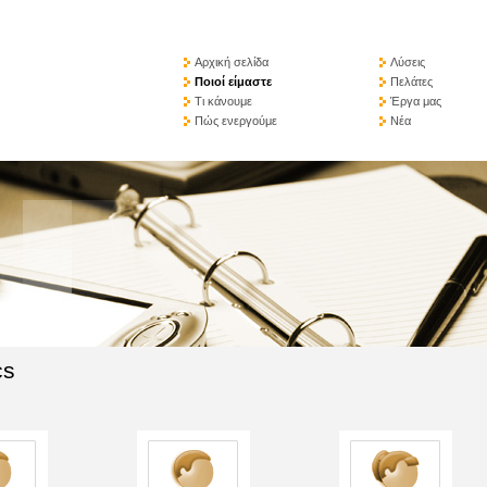
Αρχική σελίδα
Λύσεις
Ποιοί είμαστε
Πελάτες
Τι κάνουμε
Έργα μας
Πώς ενεργούμε
Νέα
cs