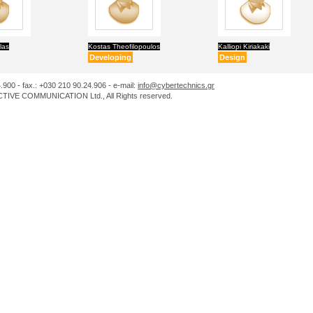
las
Kostas Theofilopoulos
Kalliopi Kiriakaki
Developing
Design
.900 - fax.: +030 210 90.24.906 - e-mail:
info@cybertechnics.gr
IVE COMMUNICATION Ltd., All Rights reserved.