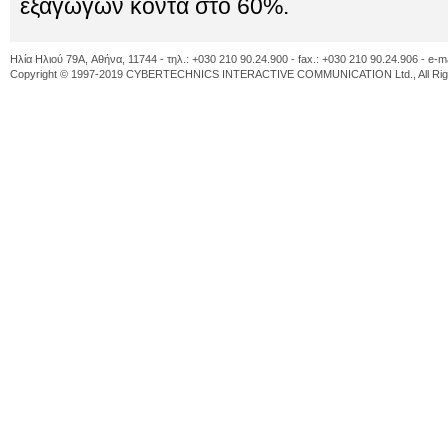
εξαγωγών κοντά στο 60%.
Ηλία Ηλιού 79A, Αθήνα, 11744 - τηλ.: +030 210 90.24.900 - fax.: +030 210 90.24.906 - e-m
Copyright © 1997-2019 CYBERTECHNICS INTERACTIVE COMMUNICATION Ltd., All Righ