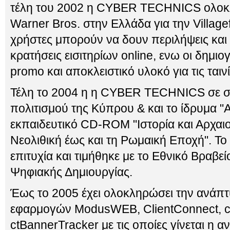
τέλη του 2002 η CYBER TECHNICS ολοκλη
Warner Bros. στην Ελλάδα για την Villagef
χρήστες μπορούν να δουν περιλήψεις και t
κρατήσεις εισιτηρίων online, ενω οι δημ
promo και αποκλειστικό υλοκό για τις ταινί
Τέλη το 2004 η η CYBER TECHNICS σε σ
πολιτισμού της Κύπρου & και το ίδρυμα "Α
εκπαιδευτικό CD-ROM "Ιστορία και Αρχαι
Νεολιθική έως και τη Ρωμαική Εποχή". Το
επιτυχία και τιμήθηκε με το Εθνικό Βραβε
Ψηφιακής Δημιουργίας.
Έως το 2005 έχει ολοκληρώσει την ανάπ
εφαρμογών ModusWEB, ClientConnect, c
ctBannerTracker με τις οποίες γίνεται η α