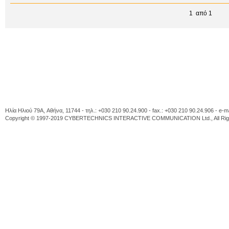
1 από 1
Ηλία Ηλιού 79A, Αθήνα, 11744 - τηλ.: +030 210 90.24.900 - fax.: +030 210 90.24.906 - e-m
Copyright © 1997-2019 CYBERTECHNICS INTERACTIVE COMMUNICATION Ltd., All Righ