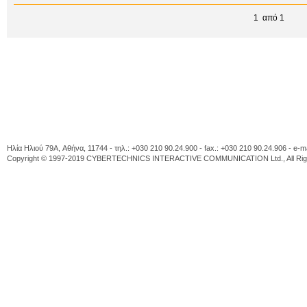
1 από 1
Ηλία Ηλιού 79A, Αθήνα, 11744 - τηλ.: +030 210 90.24.900 - fax.: +030 210 90.24.906 - e-m
Copyright © 1997-2019 CYBERTECHNICS INTERACTIVE COMMUNICATION Ltd., All Righ