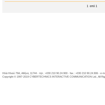
1 από 1
Ηλία Ηλιού 79A, Αθήνα, 11744 - τηλ.: +030 210 90.24.900 - fax.: +030 210 90.24.906 - e-m
Copyright © 1997-2019 CYBERTECHNICS INTERACTIVE COMMUNICATION Ltd., All Righ