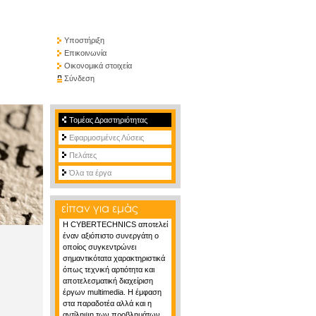
Υποστήριξη
Επικοινωνία
Οικονομικά στοιχεία
Σύνδεση
Τομέας Δραστηριότητας
Εφαρμοσμένες Λύσεις
Πελάτες
Όλα τα έργα
H CYBERTECHNICS αποτελεί
έναν αξιόπιστο συνεργάτη ο
οποίος συγκεντρώνει
σημαντικότατα χαρακτηριστικά
όπως τεχνική αρτιότητα και
αποτελεσματική διαχείριση
έργων multimedia. H έμφαση
στα παραδοτέα αλλά και η
αντίληψη των προβλημάτων