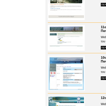
ΠΕΡ
11ο
Πα
Web
του
ΠΕΡ
10ο
Πα
Web
του
ΠΕΡ
12
Web