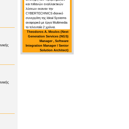
και πιθανών εναλλακτικών
λύσεων εκαναν την
CYBERTECHNICS ιδανικό
συνεργάτη της Ideal Systems
αναφορικά με έργα Multimedia
τα τελευταία 2 χρόνια.
Theodoros A. Moulos (Next
Generation Services (NGS)
Manager , Software
ινικής
Integration Manager / Senior
Solution Architect)
ινικής