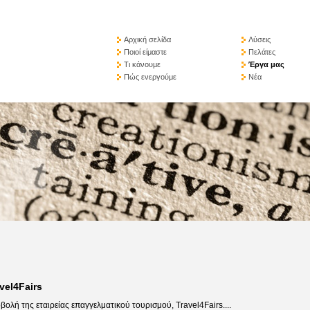
Αρχική σελίδα
Λύσεις
Ποιοί είμαστε
Πελάτες
Τι κάνουμε
Έργα μας
Πώς ενεργούμε
Νέα
vel4Fairs
βολή της εταιρείας επαγγελματικού τουρισμού, Travel4Fairs....