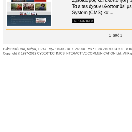
Σχεδιασμός και υλοποίηση τ
Τα sites έχουν υλοποιηθεί
System (CMS) και...
ΠΕΡΙΣΣΟΤΕΡΑ
1 από 1
Ηλία Ηλιού 79A, Αθήνα, 11744 - τηλ.: +030 210 90.24.900 - fax.: +030 210 90.24.906 - e-m
Copyright © 1997-2019 CYBERTECHNICS INTERACTIVE COMMUNICATION Ltd., All Righ