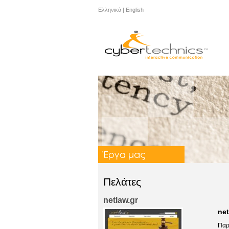
Ελληνικά
|
English
Πελάτες
netlaw.gr
net
Παρ