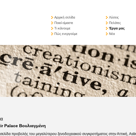
Αρχική σελίδα
Λύσεις
Ποιοί είμαστε
Πελάτες
Τι κάνουμε
Έργα μας
Πώς ενεργούμε
Νέα
να
ir Palace Βουλιαγμένη
οσελίδα προβολής του μεγαλύτερου ξενοδοχειακού συγκροτήματος στην Αττική, Asti