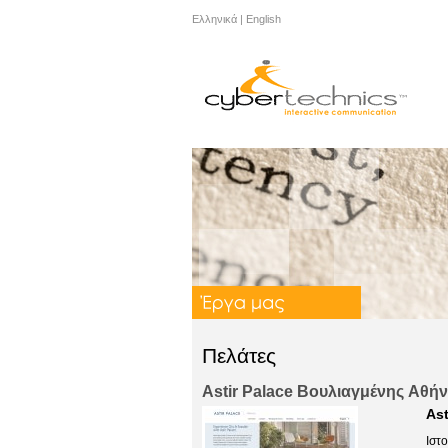
Ελληνικά
|
English
Πελάτες
Astir Palace Boυλιαγμένης Aθή
Ast
Ιστ