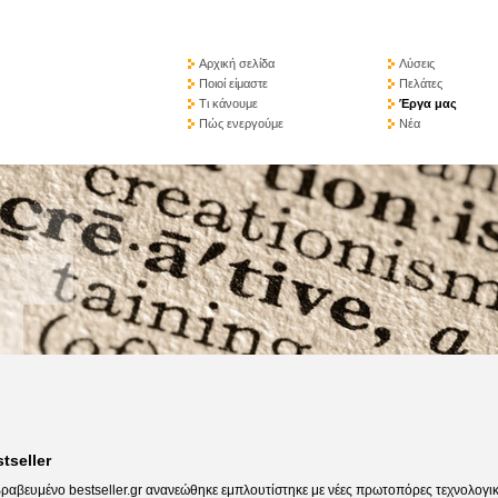
Αρχική σελίδα
Λύσεις
Ποιοί είμαστε
Πελάτες
Τι κάνουμε
Έργα μας
Πώς ενεργούμε
Νέα
tseller
βραβευμένο bestseller.gr ανανεώθηκε εμπλουτίστηκε με νέες πρωτοπόρες τεχνολογι