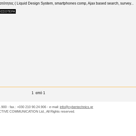
ατότητες ( Liquid Design System, smartphones comp, Ajax based search, survey...
ΙΣΣΟΤΕΡΑ
1 από 1
.900 - fax.: +030 210 90.24.906 - e-mail:
info@cybertechnics.gr
IVE COMMUNICATION Ltd., All Rights reserved.