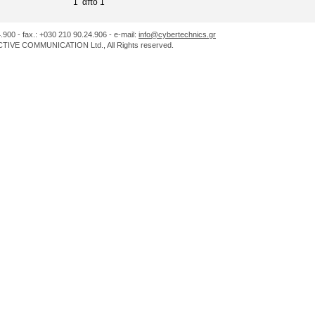
1 από 1
.900 - fax.: +030 210 90.24.906 - e-mail:
info@cybertechnics.gr
IVE COMMUNICATION Ltd., All Rights reserved.