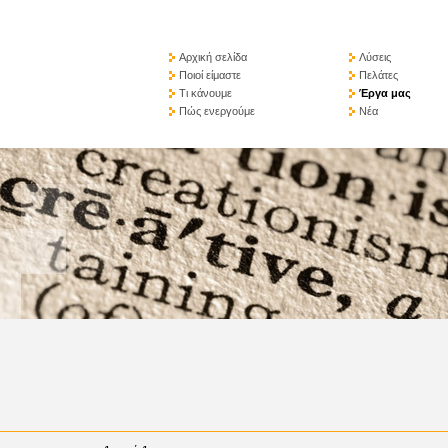
Αρχική σελίδα
Λύσεις
Ποιοί είμαστε
Πελάτες
Τι κάνουμε
Έργα μας
Πώς ενεργούμε
Νέα