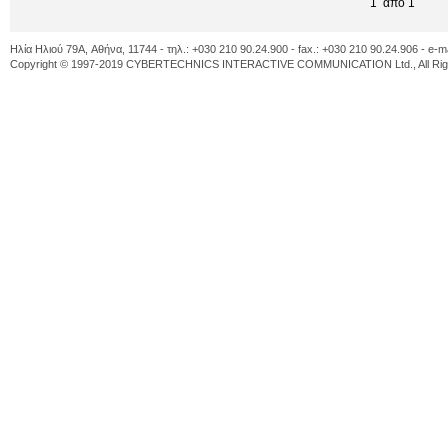
1 από 1
Ηλία Ηλιού 79A, Αθήνα, 11744 - τηλ.: +030 210 90.24.900 - fax.: +030 210 90.24.906 - e-m
Copyright © 1997-2019 CYBERTECHNICS INTERACTIVE COMMUNICATION Ltd., All Righ