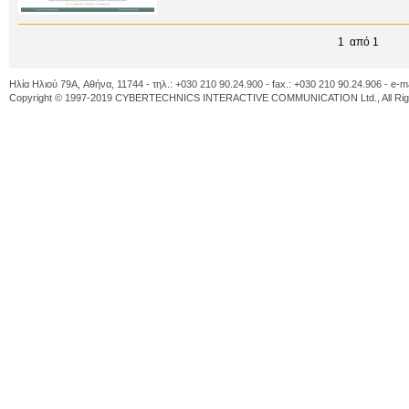
1 από 1
Ηλία Ηλιού 79A, Αθήνα, 11744 - τηλ.: +030 210 90.24.900 - fax.: +030 210 90.24.906 - e-m
Copyright © 1997-2019 CYBERTECHNICS INTERACTIVE COMMUNICATION Ltd., All Righ