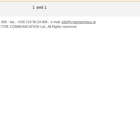
1 από 1
.900 - fax.: +030 210 90.24.906 - e-mail:
info@cybertechnics.gr
IVE COMMUNICATION Ltd., All Rights reserved.