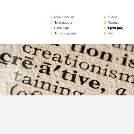
Αρχική σελίδα
Λύσεις
Ποιοί είμαστε
Πελάτες
Τι κάνουμε
Έργα μας
Πώς ενεργούμε
Νέα