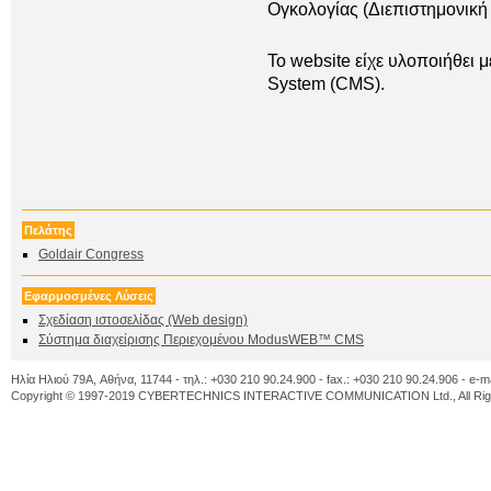
Ογκολογίας (Διεπιστημονική
To website είχε υλοποιήθει
System (CMS).
Πελάτης
Goldair Congress
Εφαρμοσμένες Λύσεις
Σχεδίαση ιστοσελίδας (Web design)
Σύστημα διαχείρισης Περιεχομένου ModusWEB™ CMS
Ηλία Ηλιού 79A, Αθήνα, 11744 - τηλ.: +030 210 90.24.900 - fax.: +030 210 90.24.906 - e-m
Copyright © 1997-2019 CYBERTECHNICS INTERACTIVE COMMUNICATION Ltd., All Righ