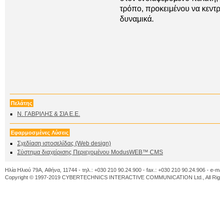
τρόπο, προκειμένου να κεντρ
δυναμικά.
Πελάτης
Ν. ΓΑΒΡΙΛΗΣ & ΣΙΑ Ε.Ε.
Εφαρμοσμένες Λύσεις
Σχεδίαση ιστοσελίδας (Web design)
Σύστημα διαχείρισης Περιεχομένου ModusWEB™ CMS
Ηλία Ηλιού 79A, Αθήνα, 11744 - τηλ.: +030 210 90.24.900 - fax.: +030 210 90.24.906 - e-m
Copyright © 1997-2019 CYBERTECHNICS INTERACTIVE COMMUNICATION Ltd., All Righ