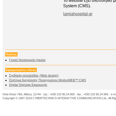
To website έχει υλοποιήθει
System (CMS).
lamiahospital.gr
Πελάτης
Γενικό Νοσοκομείο Λαμίας
Εφαρμοσμένες Λύσεις
Σχεδίαση ιστοσελίδας (Web design)
Σύστημα διαχείρισης Περιεχομένου ModusWEB™ CMS
Digital Signage Εφαρμογές
Ηλία Ηλιού 79A, Αθήνα, 11744 - τηλ.: +030 210 90.24.900 - fax.: +030 210 90.24.906 - e-m
Copyright © 1997-2019 CYBERTECHNICS INTERACTIVE COMMUNICATION Ltd., All Righ