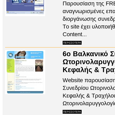
Παρουσίαση της FREI
αναγνωρισμένες επαγ
διοργάνωσης συνεδρ
Tο site έχει υλοποι
Content...
ΠΕΡΙΣΣΟΤΕΡΑ
6ο Βαλκανικό Σ
Ωτορινολαρυγγ
Κεφαλής & Τρ
Website παρουσίαση
Συνεδρίου Ωτορινολ
Κεφαλής & Τραχήλου
Ωτορινολαρυγγολογία 
ΠΕΡΙΣΣΟΤΕΡΑ